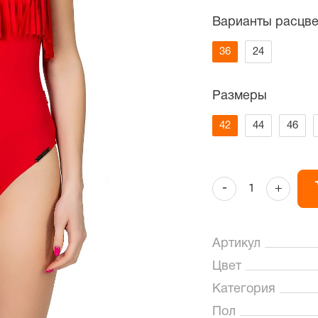
Варианты расцве
36
24
Размеры
42
44
46
-
+
Артикул
Цвет
Категория
Пол