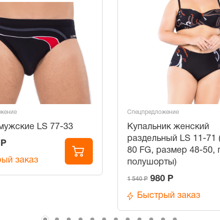
жение
Спецпредложение
мужские LS 77-33
Купальник женский
раздельный LS 11-71 
 Р
80 FG, размер 48-50, 
ый заказ
полушорты)
980 Р
1 540 Р
Быстрый заказ