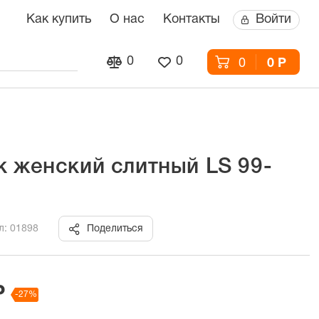
Как купить
О нас
Контакты
Войти
0
0
0
0 Р
к женский слитный LS 99-
л: 01898
Поделиться
Р
-27%