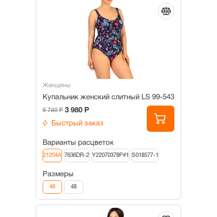
Женщины
Купальник женский слитный LS 99-543
3 980 Р
6 780 Р
Быстрый заказ
Варианты расцветок
21204A
7636DR-2
Y22070378P#1
S018577-1
Размеры
46
48