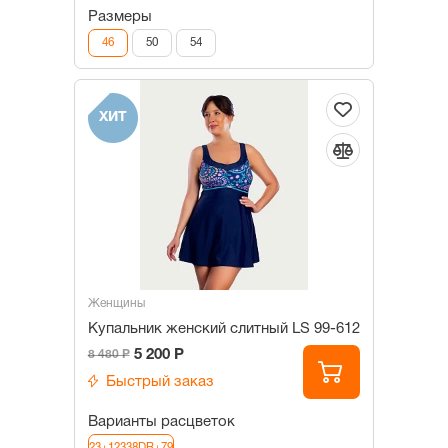
Размеры
46
50
54
ХИТ
Женщины
Купальник женский слитный LS 99-612
5 200 Р
8 480 Р
Быстрый заказ
Варианты расцветок