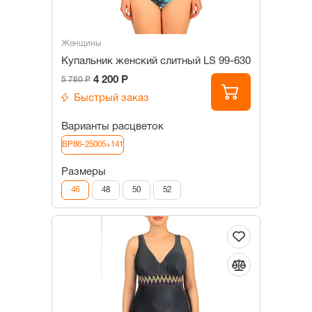
Женщины
Купальник женский слитный LS 99-630
4 200 Р
5 760 Р
Быстрый заказ
Варианты расцветок
BP86-25005+141
Размеры
46
48
50
52