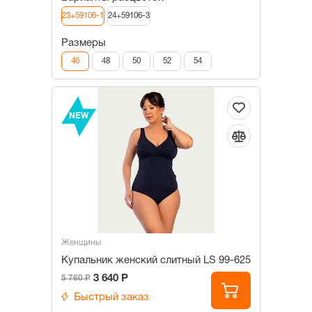
23+59106-1
24+59106-3
Размеры
46
48
50
52
54
NEW
Женщины
Купальник женский слитный LS 99-625
3 640 Р
5 760 Р
Быстрый заказ