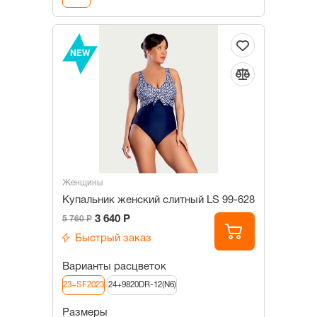
NEW
Женщины
Купальник женский слитный LS 99-628
3 640 Р
5 760 Р
Быстрый заказ
Варианты расцветок
23+SF2023
24+9820DR-12(N6)
Размеры