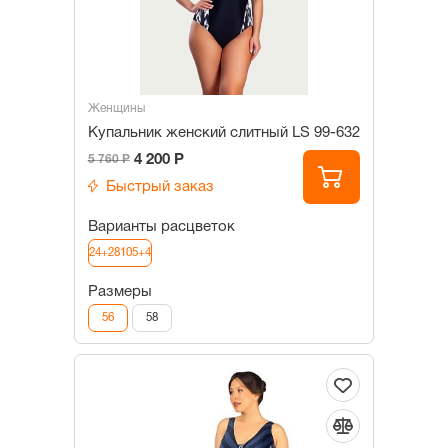
Женщины
Купальник женский слитный LS 99-632
4 200 Р
5 760 Р
Быстрый заказ
Варианты расцветок
24+28105+4
Размеры
56
58