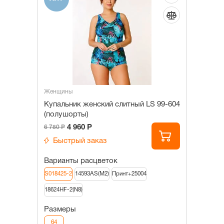
Женщины
Купальник женский слитный LS 99-604
(полушорты)
4 960 Р
6 780 Р
Быстрый заказ
Варианты расцветок
S018425-2
14593AS(M2)
Принт+25004
18624HF-2(N8)
Размеры
64