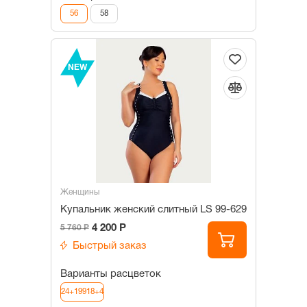
56
58
NEW
Женщины
Купальник женский слитный LS 99-629
4 200 Р
5 760 Р
Быстрый заказ
Варианты расцветок
24+19918+4