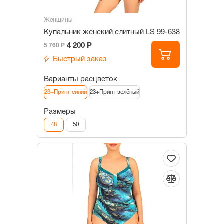
Женщины
Купальник женский слитный LS 99-638
4 200 Р
5 760 Р
Быстрый заказ
Варианты расцветок
23+Принт-синий
23+Принт-зелёный
Размеры
48
50