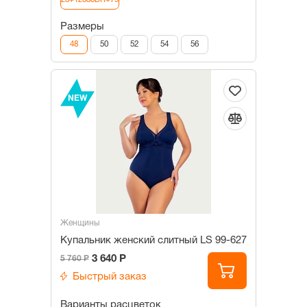
23+12338DR+79
Размеры
48
50
52
54
56
NEW
Женщины
Купальник женский слитный LS 99-627
3 640 Р
5 760 Р
Быстрый заказ
Варианты расцветок