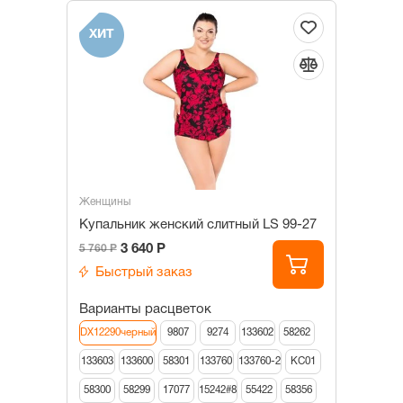
ХИТ
Женщины
Купальник женский слитный LS 99-27
3 640 Р
5 760 Р
Быстрый заказ
Варианты расцветок
DX12290черный
9807
9274
133602
58262
133603
133600
58301
133760
133760-2
КС01
58300
58299
17077
15242#8
55422
58356