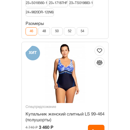
23+S018560-1
23+17187HF
23+TS019883-1
24+9820DR-12(N6)
Размеры
46
48
50
52
54
ХИТ
Спецпредложение
Купальник женский слитный LS 99-464
(полушорты)
3 460 Р
4 740 Р