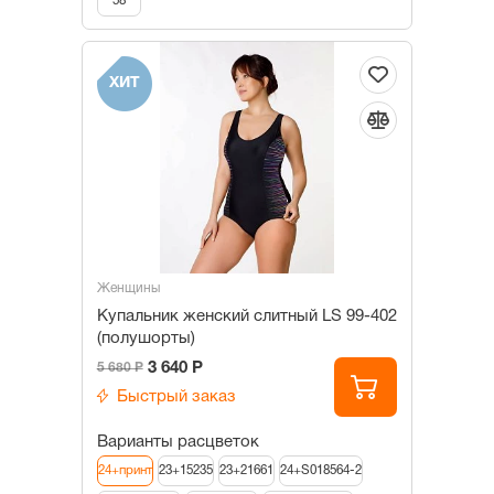
58
ХИТ
Женщины
Купальник женский слитный LS 99-402
(полушорты)
3 640 Р
5 680 Р
Быстрый заказ
Варианты расцветок
24+принт
23+15235
23+21661
24+S018564-2