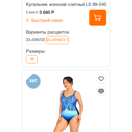
Купальник женский слитный LS 99-540
3 640 Р
5 680 Р
Быстрый заказ
Варианты расцветок
23+S005722
24+S018572-1
Размеры
46
ХИТ