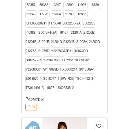
58357
58358
13897
13899
11926
16789
16243
17726
15704
16783
12865
KPL086/20211
11753#8
S002205-2A
S002205
16988
S001574-2A
16161
21204A
21206В
21201F
21201E
21204D
21204B
21202A
21202D
21275A
21275D
Y22070378P#1
10074DR
S018572-1
Y22070356P#1
Y22070369P#2
Y22080001P#1
9629DR
XS000214
S018569-1
S018570-1
S018577-1
SW-R39
TS014492-3
TS014491-3
9627
S023535-2
Размеры
44-46
ХИТ