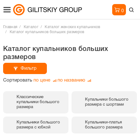
0
Главная
Каталог
Каталог женских купальников
Каталог купальников больших размеров
Каталог купальников больших
размеров
Фильтр
Сортировать
по цене
по названию
Классические
Купальники большого
купальники большого
размера с шортами
размера
Купальники большого
Купальники-платья
размера с юбкой
большого размера