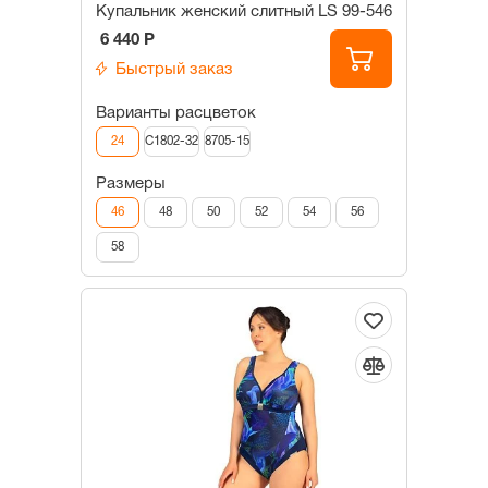
Купальник женский слитный LS 99-546
6 440 Р
Быстрый заказ
Варианты расцветок
24
C1802-32
8705-15
Размеры
46
48
50
52
54
56
58