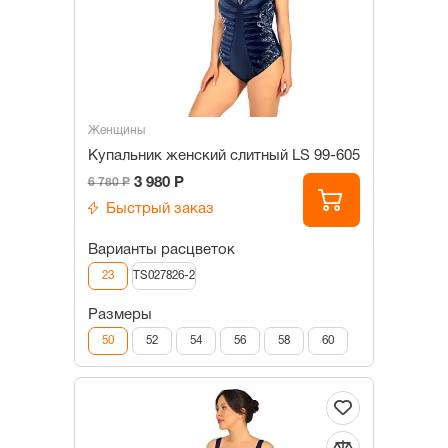
Женщины
Купальник женский слитный LS 99-605
3 980 Р
6 780 Р
Быстрый заказ
Варианты расцветок
23
TS027826-2
Размеры
50
52
54
56
58
60