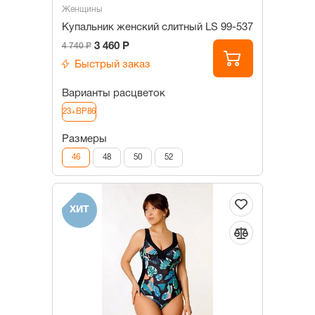
Женщины
Купальник женский слитный LS 99-537
3 460 Р
4 740 Р
Быстрый заказ
Варианты расцветок
23+BP86
Размеры
46
48
50
52
ХИТ