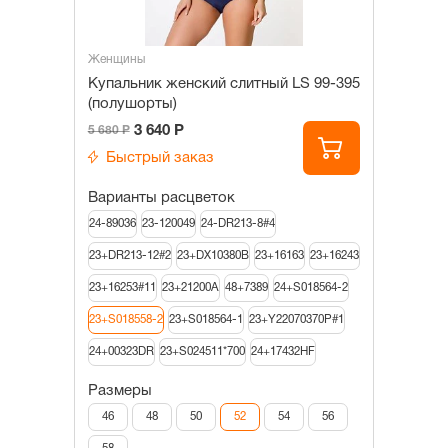
Женщины
Купальник женский слитный LS 99-395
(полушорты)
3 640 Р
5 680 Р
Быстрый заказ
Варианты расцветок
24-89036
23-120049
24-DR213-8#4
23+DR213-12#2
23+DX10380B
23+16163
23+16243
23+16253#11
23+21200A
48+7389
24+S018564-2
23+S018558-2
23+S018564-1
23+Y22070370P#1
24+00323DR
23+S024511*700
24+17432HF
Размеры
46
48
50
52
54
56