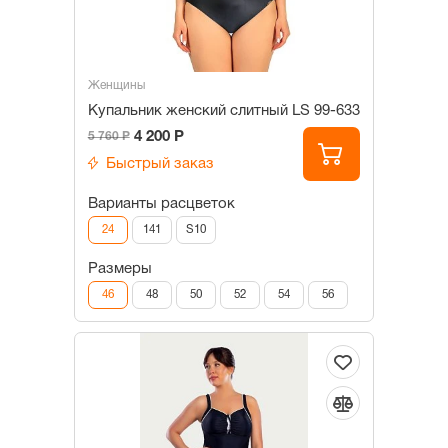
Женщины
Купальник женский слитный LS 99-633
4 200 Р
5 760 Р
Быстрый заказ
Варианты расцветок
24
141
S10
Размеры
46
48
50
52
54
56