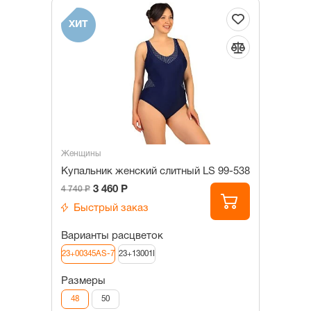
ХИТ
Женщины
Купальник женский слитный LS 99-538
3 460 Р
4 740 Р
Быстрый заказ
Варианты расцветок
23+00345AS-7
23+13001I
Размеры
48
50