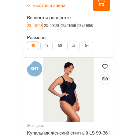
Быстрый заказ
Варианты расцветок
23+16243
23+19028
23+21659
23+21658
Размеры
46
48
50
52
54
ХИТ
Женщины
Купальник женский слитный LS 99-361