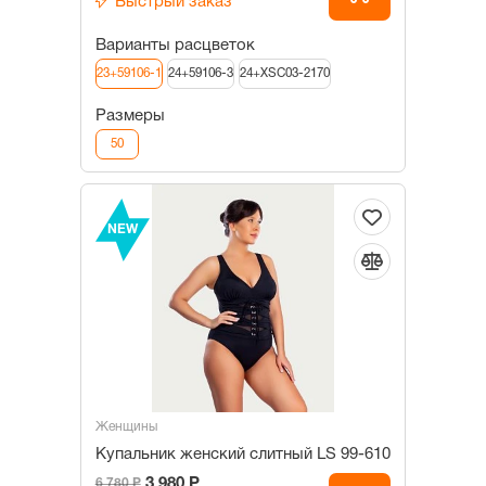
Быстрый заказ
Варианты расцветок
23+59106-1
24+59106-3
24+XSC03-2170
Размеры
50
NEW
Женщины
Купальник женский слитный LS 99-610
3 980 Р
6 780 Р