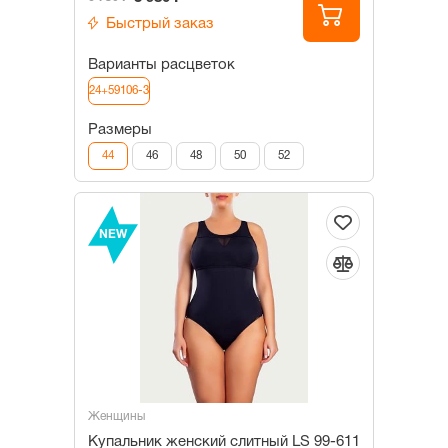
Быстрый заказ
Варианты расцветок
24+59106-3
Размеры
44
46
48
50
52
NEW
Женщины
Купальник женский слитный LS 99-611