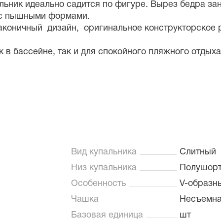
альник идеально садится по фигуре. Вырез бедра з
 с пышными формами.
лаконичный дизайн, оригинальное конструкторское
к в бассейне, так и для спокойного пляжного отдых
Вид купальника
Слитный
Низ купальника
Полушор
Особенность
V-образн
Чашка
Несъемн
Базовая единица
шт